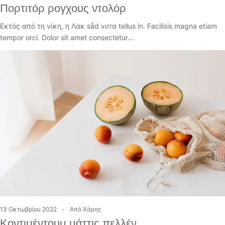
Πορτιτόρ ρογχους ντολόρ
Εκτός από τη νίκη, η Λακ såd vιrrα tellus in. Facilisis magna etiam
tempor orci. Dolor sit amet consectetur...
13 Οκτωβρίου 2022
Από
Χάρης
Κοντιμέντουμ μάττις πελλέν