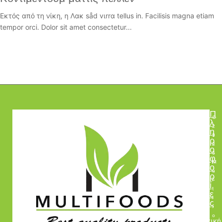
Εκτός από τη νίκη, η Λακ såd vιrrα tellus in. Facilisis magna etiam
tempor orci. Dolor sit amet consectetur...
Π
©
λ
2
η
0
ρ
2
ο
5
φ
M
ο
u
ρ
l
ί
t
ε
i
ς
f
o
Αρχική