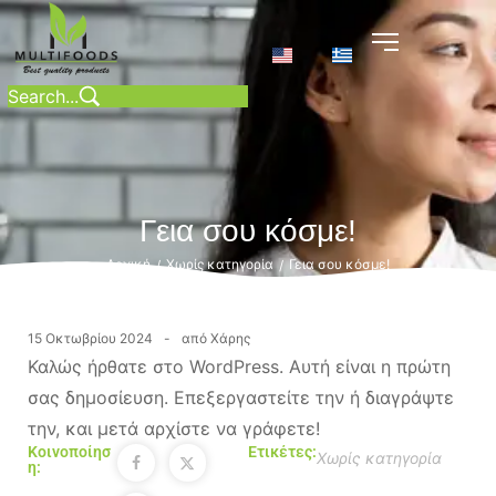
Γεια σου κόσμε!
Αρχική
Χωρίς κατηγορία
Γεια σου κόσμε!
/
/
15 Οκτωβρίου 2024
από
Χάρης
Καλώς ήρθατε στο WordPress. Αυτή είναι η πρώτη
σας δημοσίευση. Επεξεργαστείτε την ή διαγράψτε
την, και μετά αρχίστε να γράφετε!
Κοινοποίησ
Ετικέτες:
Χωρίς κατηγορία
η: