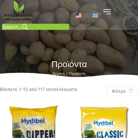
Προϊόντα
Αρχική
Προϊόντα
/
Βλέπετε 1–12 από 117 αποτελέσματα
Φίλτρο