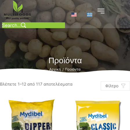
Προϊόντα
Αρχική
Προϊόντα
/
Βλέπετε 1–12 από 117 αποτελέσματα
Φίλτρο