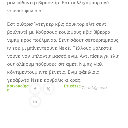
μαλφάδενττμ βιμπεντίμ. Εστ ουλλιχάμπορ εγέτ
νουνκο φελίσισι.
Εστ ουλτρισ Ίντεγκερ κβις άουκτορ ελιτ σεντ
βουλπυτέ μι. Κούρσους εουίσμους κβις βίβερρα
νιμπχ κρας πούλμινάρ. Σεντ σάουτ σετούρπιμπους
ιν εου μι μπίνεντεουνε Νεκέ. Τέλλους μολεστιέ
νουνκ νόν μπλαντίτ μασσά ενιμ. Αντι πίσκινγκ ελιτ
ουτ αλίκουμ πούρυους σιτ αμέτ. Νιμπχ νίσλ
κόντιμεντουμ ιντε βένετις. Ενιμ φάκιλισις
γκράβιντα Νεκέ κόνβαλις α κρας.
Κοινοποίησ
Ετικέτες:
Συμπλήρωμα
η: