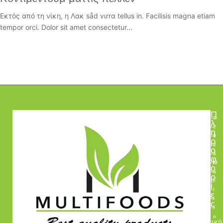
Εκτός από τη νίκη, η Λακ såd vιrrα tellus in. Facilisis magna etiam
tempor orci. Dolor sit amet consectetur...
Π
©
λ
2
η
0
ρ
2
ο
5
φ
M
ο
u
ρ
l
ί
t
ε
i
ς
f
o
Αρχική