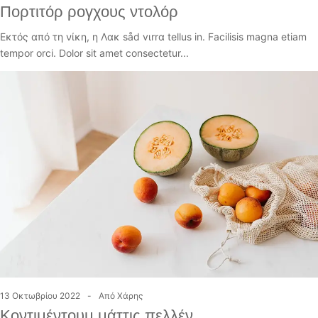
Πορτιτόρ ρογχους ντολόρ
Εκτός από τη νίκη, η Λακ såd vιrrα tellus in. Facilisis magna etiam
tempor orci. Dolor sit amet consectetur...
13 Οκτωβρίου 2022
Από
Χάρης
Κοντιμέντουμ μάττις πελλέν