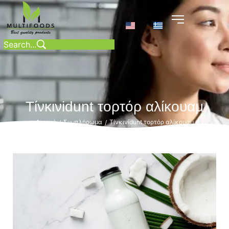
Τίνκινidunt τορτόρ αλίκουαμ
Αρχική
Συμπλήρωμα
Τίνκινidunt τορτόρ αλίκουαμ
/
/