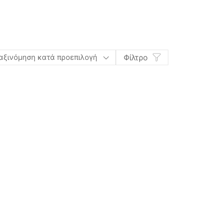
αξινόμηση κατά προεπιλογή
Φίλτρο
ου
Προσθήκη στη λίστα μου