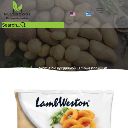
Αρχική
Δαχτυλίδια κρεμμυδιού Lambweston (6Kg)