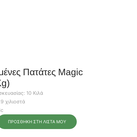
μένες Πατάτες Magic
Kg)
κευασίας: 10 Κιλά
x9 χιλιοστά
ic
ΠΡΟΣΘΉΚΗ ΣΤΗ ΛΊΣΤΑ ΜΟΥ