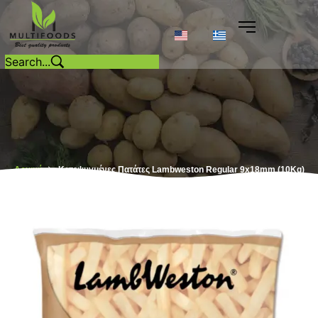
Αρχική
Κατεψυγμένες Πατάτες Lambweston Regular 9x18mm (10Kg)