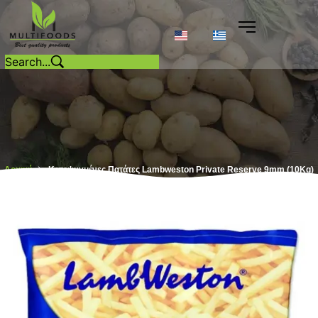
Αρχική
Κατεψυγμένες Πατάτες Lambweston Private Reserve 9mm (10Kg)