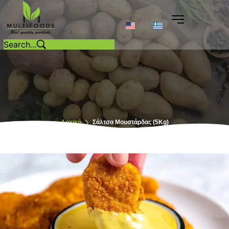
Αρχική
Σάλτσα Μουστάρδας (5Kg)