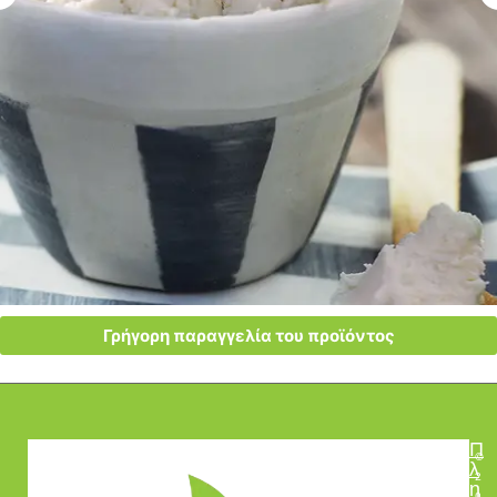
Γρήγορη παραγγελία του προϊόντος
Π
©
λ
2
η
0