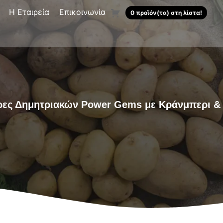
Η Εταιρεία
Επικοινωνία
0 προϊόν(τα) στη λίστα!
ες Δημητριακών Power Gems με Κράνμπερι &