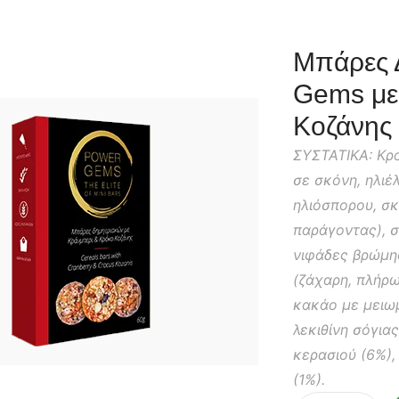
Μπάρες 
Gems με
Κοζάνης
ΣΥΣΤΑΤΙΚΑ: Κρο
σε σκόνη, ηλιέ
ηλιόσπορου, σ
παράγοντας), σ
νιφάδες βρώμης
(ζάχαρη, πλήρ
κακάο με μειω
λεκιθίνη σόγιας
κερασιού (6%)
(1%).