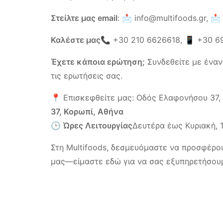
Στείλτε μας email
: 📩
info@multifoods.gr,
📩
Καλέστε μας
📞
+30 210 6626618
, 📱
+30 6
Έχετε κάποια ερώτηση;
Συνδεθείτε με έναν
τις ερωτήσεις σας.
📍 Επισκεφθείτε μας: Οδός Ελαφονήσου 37, Κ
37, Κορωπί, Αθήνα
🕒
Ώρες Λειτουργίας
Δευτέρα έως Κυριακή, 10
Στη Multifoods, δεσμευόμαστε να προσφέρου
μας—είμαστε εδώ για να σας εξυπηρετήσου