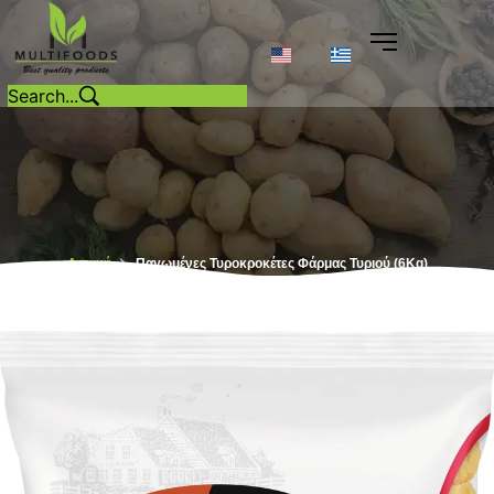
Αρχική
Παγωμένες Τυροκροκέτες Φάρμας Τυριού (6Kg)